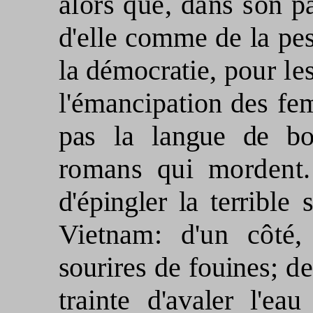
alors que, dans son
p
d'elle comme de la pe
la démocratie,
pour le
l'émancipation des f
pas la lan­
gue de boi
romans qui mordent
d'épingler la terri­
ble 
Vietnam: d'un côté, 
sourires de fouines;
de
trainte
d'avaler l'ea