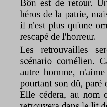
Bôn est de
retour. U
héros de la patrie, ma
il n'est plus qu'une 
rescapé de l'horreur.
Les retrouvailles sero
scénario corné­
lien. 
autre homme, n'aime
pourtant son dû,
paré 
Elle cédera, au nom d
retrouvera dans le
lit 