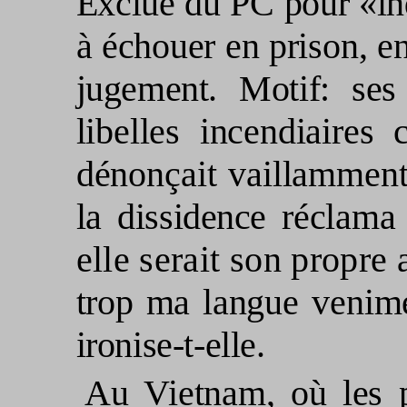
Exclue du PC pour «in
à échouer en pri­
son, en
jugement. Motif: ses 
libelles incen­diaires
dénonçait vaillamment
la dissidence ré­
clama 
elle serait son propre
trop ma lan­
gue venimeu
ironise-t-elle.
Au Vietnam, où les p