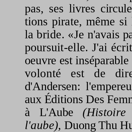
pas, ses livres
circul
tions pirate, même si
la bride. «Je
n'avais pa
poursuit-elle. J'ai écri
oeuvre est inséparable 
volonté est de di
d'Andersen:
l'empere
aux Éditions Des Fem­
à
L'Aube
(Histoir
l'aube),
Duong Thu H