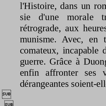
l'Histoire, dans un
rom
sie d'une morale t
rétrograde, aux
heure
munisme. Avec, en t
comateux, incapable d
guerre. Grâce à Duo
enfin af­
fronter ses v
dérangeantes soient-ell

