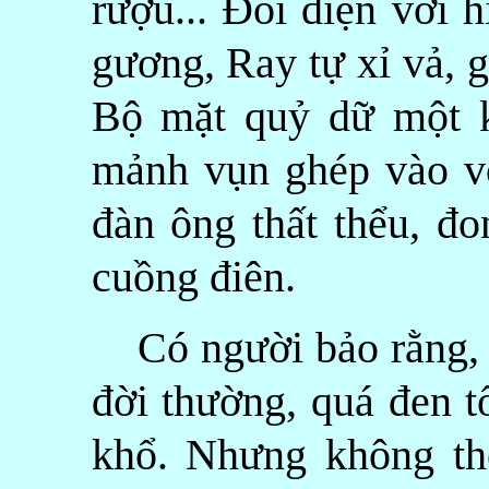
rượu... Đối diện với 
gương, Ray tự xỉ vả, g
Bộ mặt quỷ dữ một k
mảnh vụn ghép vào vớ
đàn ông thất thểu, đo
cuồng điên.
Có người bảo rằng, c
đời thường, quá đen t
khổ. Nhưng không thể