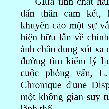
Giữa tính chất hài 
dấn thân cam kết, 
khuyến cáo một sự vắ
hiện hữu lẫn về chín
ảnh chân dung xót xa 
đường tìm kiếm lý lị
cuộc phỏng vấn, E.
Chronique d'une Disp
một không gian suy t
lãnh thổ.