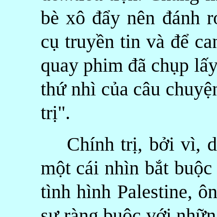
bè xô đẩy nên đánh r
cụ truyền tin và để c
quay phim đã chụp lấy
thứ nhì của câu chuyệ
trị".
Chính trị, bởi vì, d
một cái nhìn bắt buộc
tình hình Palestine, 
sự ràng buộc với nhữn