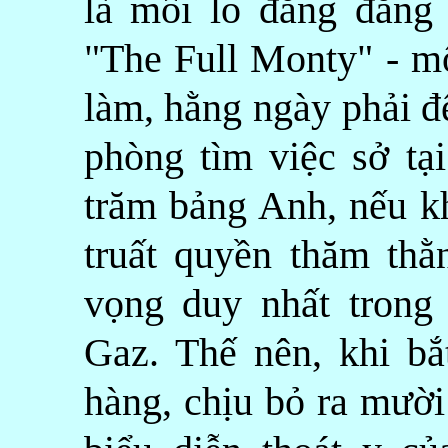
là mối lo đăng đẵng 
"The Full Monty" - m
làm, hằng ngày phải đ
phòng tìm việc sở tạ
trăm bảng Anh, nếu k
truất quyền thăm thằ
vọng duy nhất trong
Gaz. Thế nên, khi b
hàng, chịu bỏ ra mườ