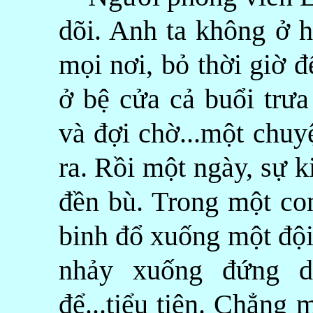
dõi. Anh ta không ở 
mọi nơi, bỏ thời giờ đ
ở bệ cửa cả buổi trư
và đợi chờ...một chu
ra. Rồi một ngày, sự 
đền bù. Trong một co
binh đổ xuống một đội
nhảy xuống đứng d
để...tiểu tiện. Chẳng