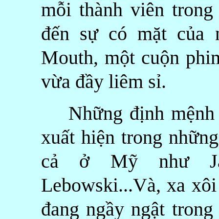
mỗi thành viên trong
đến sự có mặt của 
Mouth, một cuộn phim
vừa đầy liêm sỉ.
Những định mệnh lê
xuất hiện trong nhữn
cả ở Mỹ như Ja
Lebowski...Và, xa xô
đang ngầy ngật trong 