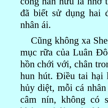
công hãn hữu là nhờ t
đã biết sử dụng hai 
nhân ái.
Cũng không xa Sheffi
mục rữa của Luân Đôn
hồn chới với, chân tr
hun hút. Điều tai hại
hủy diệt, mỗi cá nhân
câm nín, không có s