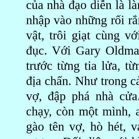
của nhà đạo diễn là l
nhập vào những rối r
vật, trôi giạt cùng v
đục. Với Gary Oldma
trước từng tia lửa, t
địa chấn. Như trong c
vợ, đập phá nhà cửa.
chạy, còn một mình, a
gào tên vợ, hò hét, v