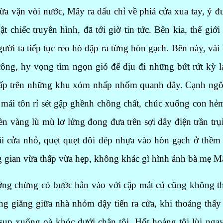
a vặn vòi nước, Mây ra dấu chỉ về phiá cửa xua tay, ý 
ật chiếc truyền hình, đã tới giờ tin tức. Bên kia, thế gi
gười ta tiếp tục reo hò đập ra từng hòn gạch. Bên này, 
 công, hy vọng tìm ngọn gió để dịu đi những bứt rứt kỳ 
hấp trên những khu xóm nhấp nhổm quanh đây. Cạnh ngôi 
mái tôn rỉ sét gập ghềnh chồng chất, chúc xuống con h
 vàng lù mù lơ lửng đong đưa trên sợi dây điện trần trụ
ái cửa nhỏ, quẹt quẹt đôi dép nhựa vào hòn gạch ở thềm 
ng gian vừa thấp vừa hẹp, không khác gì hình ảnh bà mẹ 
ởng chừng có bước hẳn vào với cặp mắt cú cũng không thể
g giăng giữa nhà nhỏm dậy tiến ra cửa, khi thoáng thấy b
 sụp xuống oà khóc dưới chân tôi. Hốt hoảng tôi lùi nga