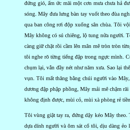
đứng gió, ấm ức mãi một cơn mưa chưa hả đượ
sóng. Mây đưa lưng bàn tay vuốt theo đùa ngh
qua ban công rơi độp xuống sân chùa. Tôi vộ
Mây không có sú chiêng, lộ tung nửa người. T
càng giữ chặt rồi cầm lên mân mê tròn tròn t
tôi nghe rõ từng tiếng đập trong ngực mình. 
chụm lại, vẫn đầy nét như năm xưa. Sao lại th
vụn. Tôi mất thăng bằng chúi người vào Mây,
dương đập phập phồng, Mây mải mê chậm rãi đ
không định được, mùi cỏ, mùi xà phòng rẻ tiền
Tôi vùng giật tay ra, đứng dậy kéo Mây theo. 
dựa dính người và ôm sát cổ tôi, dịu dàng ẻo