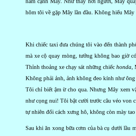
nằm cạnh Mây. Như thấy hơi người, Mây qua
hôm tôi về gặp Mây lần đầu. Không hiểu Mây m
Khi chiếc taxi đưa chúng tôi vào đến thành 
mà xe cộ quay mòng, tưởng không bao giờ có 
Thỉnh thoảng xe chạy sát những chiếc
honda
,
Không phải ảnh, ảnh không đeo kính như ông 
Tôi chỉ biết ậm ừ cho qua. Nhưng Mây xem vậ
như cọng nui! Tôi bật cười trước câu véo von 
tự nhiên đổi cách xưng hô, không còn mày tao n
Sau khi ăn xong bữa cơm của bà cụ dưới lầu ma