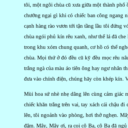
tôi, một ngôi chùa cũ xưa giữa một thành phố ồ
chướng ngại gì khi có chiếc ban công ngang n
cạnh hàng rào vươn tới tận tầng lầu tôi đứng 
chùa ngói phủ kín rêu xanh, như thể lá đã che
trong khu xóm chung quanh, cơ hồ có thể nghe
chùa. Mọi thứ ở đó đều cũ kỹ đều mọc rêu nâu
trắng ngà của màu áo tiên ông hay ngư nhân t
đưa vào chính điện, chúng hãy còn khép kín. 
Mùi hoa sứ nhè nhẹ dâng lên cùng cảm giác mệ
chiếc khăn trắng trên vai, tay xách cái chậu đ
lên, tôi ngoảnh vào phòng, hơi thở nghẹn. Mâ
đậm. Mây, Mây ơi, ra coi cô Ba, cô Ba đã ngủ 