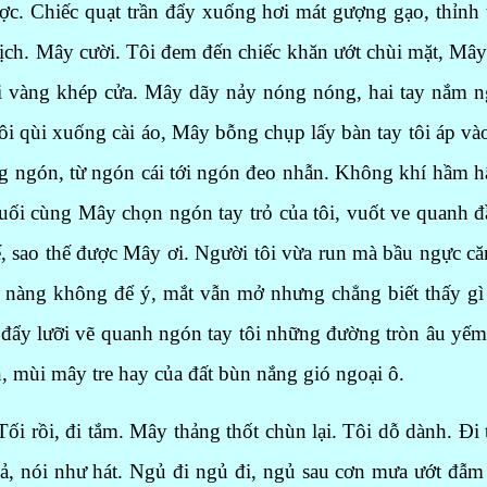
c. Chiếc quạt trần đẩy xuống hơi mát gượng gạo, thỉnh t
ịch. Mây cười. Tôi đem đến chiếc khăn ướt chùi mặt, Mây 
i vàng khép cửa. Mây dãy nảy nóng nóng, hai tay nắm nga
ôi qùi xuống cài áo, Mây bỗng chụp lấy bàn tay tôi áp và
ừng ngón, từ ngón cái tới ngón đeo nhẫn. Không khí hầm 
Cuối cùng Mây chọn ngón tay trỏ của tôi, vuốt ve quanh 
ế, sao thế được Mây ơi. Người tôi vừa run mà bầu ngực c
 nàng không để ý, mắt vẫn mở nhưng chẳng biết thấy gì c
ẩy lưỡi vẽ quanh ngón tay tôi những đường tròn âu yế
, mùi mây tre hay của đất bùn nắng gió ngoại ô.
Tối rồi, đi tắm. Mây thảng thốt chùn lại. Tôi dỗ dành. Đi
 lả, nói như hát. Ngủ đi ngủ đi, ngủ sau cơn mưa ướt đẫm