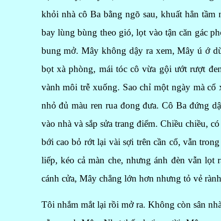
khỏi nhà cô Ba bằng ngõ sau, khuất hẳn tầm 
bay lùng bùng theo gió, lọt vào tận căn gác 
bung mở. Mây không dậy ra xem, Mây ú ớ dùi
bọt xà phòng, mái tóc cô vừa gội ướt rượt đ
vành môi trễ xuống. Sao chỉ một ngày mà cổ x
nhỏ đủ màu ren rua đong đưa. Cô Ba đứng dậy 
vào nhà và sắp sửa trang điểm. Chiều chiều, có 
bới cao bỏ rớt lại vài sợi trên cần cổ, vẫn t
liếp, kéo cả màn che, nhưng ánh đèn vẫn lọt 
cánh cửa, Mây chẳng lớn hơn nhưng tỏ vẻ rành r
Tôi nhắm mắt lại rồi mở ra. Không còn sân nhà