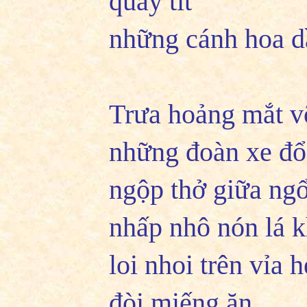
quay tít
những cánh hoa d
Trưa hoảng mắt v
những đoàn xe đổ
ngộp thở giữa ng
nhấp nhô nón lá 
loi nhoi trên vỉa 
đòi miếng ăn