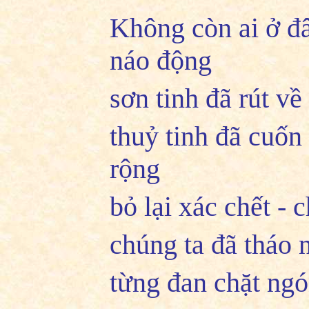
Không còn ai ở đ
náo động
sơn tinh đã rút về
thuỷ tinh đã cuốn
rộng
bỏ lại xác chết - 
chúng ta đã tháo 
từng đan chặt ng