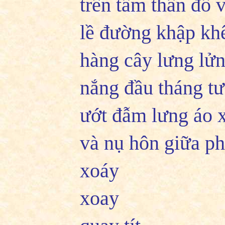
trên tấm thân đổ 
lề đường khập kh
hàng cây lưng lử
nắng đầu tháng tư
ướt đẫm lưng áo 
và nụ hôn giữa ph
xoáy
xoay