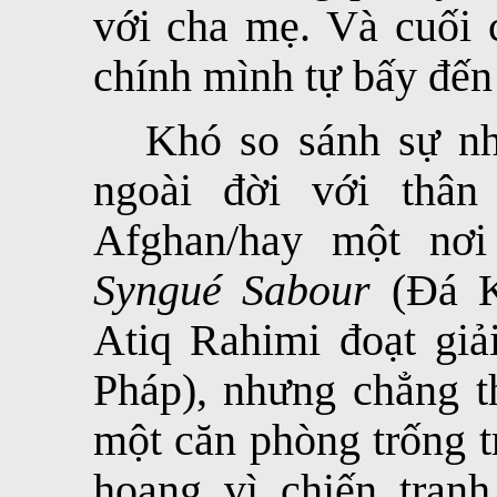
với cha mẹ. Và cuối c
chính mình tự bấy đến
Khó so sánh sự n
ngoài đời với thâ
Afghan/hay một nơi
Syngué Sabour
(Đá Ki
Atiq Rahimi đoạt giả
Pháp), nhưng chẳng t
một căn phòng trống t
hoang vì chiến tran