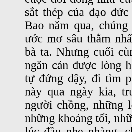
sắt thép của đạo đức 
Bao năm qua, chúng 
ước mơ sâu thẳm nhất
bà ta. Nhưng cuối cù
ngăn cản được lòng h
tự đứng dậy, đi tìm 
này qua ngày kia, tr
người chồng, những lờ
những khoảng tối, nhữ
lúc đầu nhẹ nhàng, c