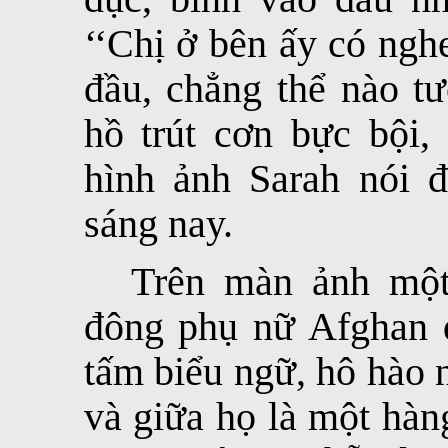
‘‘Chị ở bên ấy có ngh
đầu, chẳng thể nào tư
hồ trút cơn bực bội,
hình ảnh Sarah nói 
sáng nay.
Trên màn ảnh một
đông phụ nữ Afghan đ
tấm biểu ngữ, hô hào 
và giữa họ là một hàn