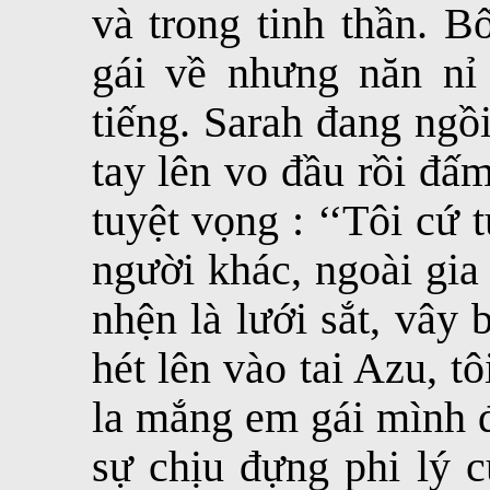
và trong tinh thần. B
gái về nhưng năn nỉ 
tiếng. Sarah đang ngồ
tay lên vo đầu rồi đấ
tuyệt vọng : ‘‘Tôi cứ
người khác, ngoài gia
nhện là lưới sắt, vây 
hét lên vào tai Azu, tô
la mắng em gái mình đ
sự chịu đựng phi lý c