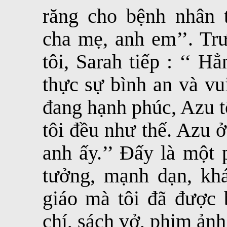
răng cho bệnh nhân
cha mẹ, anh em’’. Trư
tôi, Sarah tiếp : ‘‘ H
thực sự bình an và vu
đang hạnh phúc, Azu t
tôi đều như thế. Azu 
anh ấy.’’ Đấy là một
tưởng, mạnh dạn, kh
giáo mà tôi đã được 
chí, sách vở, phim ả