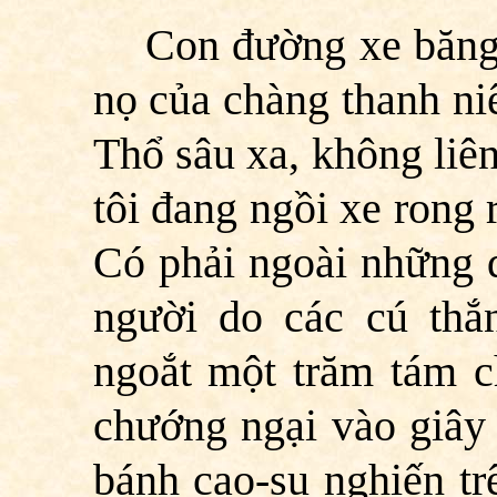
Con đường xe băng 
nọ của chàng thanh ni
Thổ sâu xa, không liê
tôi đang ngồi xe rong 
Có phải ngoài những d
người do các cú thắ
ngoắt một trăm tám ch
chướng ngại vào giây 
bánh cao-su nghiến tr