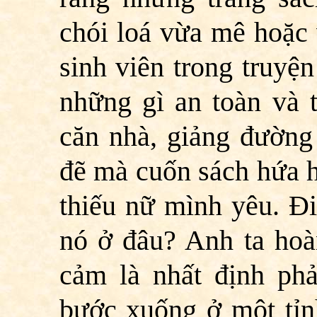
chói loá vừa mê hoặc 
sinh viên trong truyện
những gì an toàn và 
căn nhà, giảng đường
đẽ mà cuốn sách hứa h
thiếu nữ mình yêu. Đ
nó ở đâu? Anh ta hoàn
cảm là nhất định phả
bước xuống ở một tỉnh