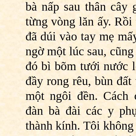
bà nấp sau thân cây 
từng vòng lăn ấy. Rồi
đã dúi vào tay mẹ mấy
ngờ một lúc sau, cũng 
đó bì bõm tưới nước l
đầy rong rêu, bùn đất
một ngôi đền. Cách 
đàn bà đài các y phụ
thành kính. Tôi không