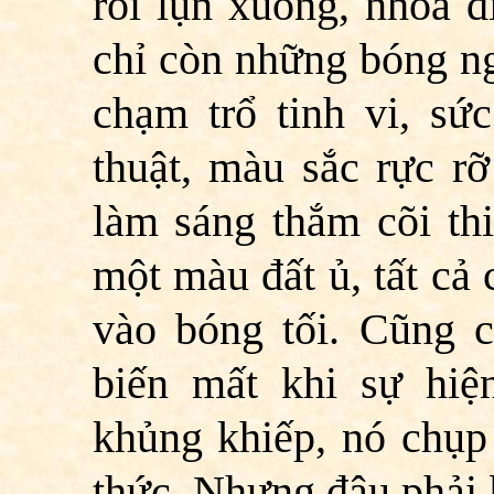
rồi lụn xuống, nhoà 
chỉ còn những bóng ng
chạm trổ tinh vi, sứ
thuật, màu sắc rực r
làm sáng thắm cõi th
một màu đất ủ, tất cả 
vào bóng tối. Cũng 
biến mất khi sự hiệ
khủng khiếp, nó chụp
thức. Nhưng đâu phải 