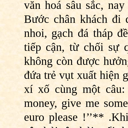
văn hoá sâu sắc, nay 
Bước chân khách đi q
nhoi, gạch đá tháp đ
tiếp cận, từ chối sự
không còn được hưởng
đứa trẻ vụt xuất hiện 
xí xố cùng một câu: 
money, give me some c
euro please !’’** .Kh