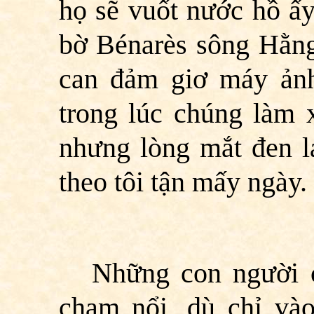
họ sẽ vuốt nước hồ ấy
bờ Bénarès sông Hằng
can đảm giơ máy ảnh
trong lúc chúng làm x
nhưng lòng mắt đen l
theo tôi tận mấy ngày.
Những con người 
chạm nổi, dù chỉ và