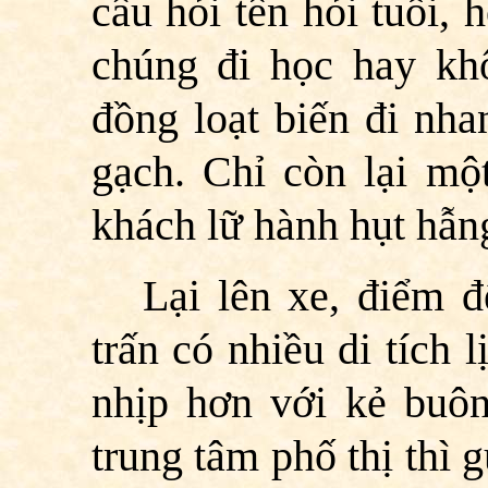
câu hỏi tên hỏi tuổi, 
chúng đi học hay khô
đồng loạt biến đi nh
gạch. Chỉ còn lại mộ
khách lữ hành hụt hẫn
Lại lên xe, điểm 
trấn có nhiều di tích
nhịp hơn với kẻ buô
trung tâm phố thị thì