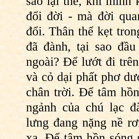
sao lại thế, khi mình
đổi đời - mà đời qu
đổi. Thân thể kẹt tro
đã đành, tại sao đầu
ngoài? Để lướt đi trên
và cỏ dại phất phơ dướ
chân trời. Để tâm hồ
ngảnh của chú lạc đ
lưng đang nặng nề r
xa. Để tâm hồn sóng 