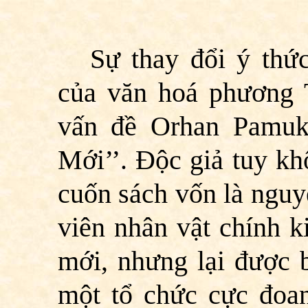
Sự thay đổi ý thứ
của văn hoá phương 
vấn đề Orhan Pamuk
Mới’’.
Độc
giả tuy kh
cuốn sách vốn là nguy
viên nhân vật chính k
mới, nhưng lại được b
một tổ chức cực đoa