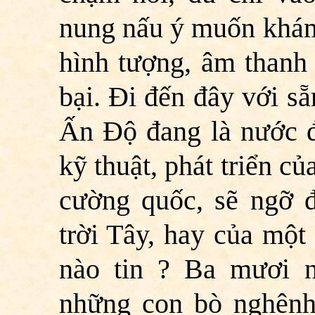
nung nấu ý muốn khám
hình tượng, âm thanh 
bại. Đi đến đây với sẵ
Ấn Độ đang là nước đứ
kỹ thuật, phát triển c
cường quốc, sẽ ngỡ đ
trời Tây, hay của một
nào tin ? Ba mươi n
những con bò nghênh