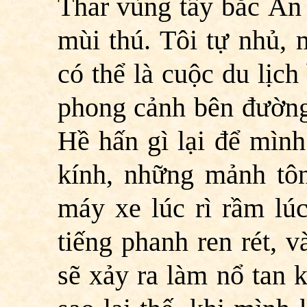
Thar vùng tây bắc Ấn
mùi thú. Tôi tự nhủ,
có thể là cuộc du lịc
phong cảnh bên đường
Hề hấn gì lại để mìn
kính, những mảnh tôn
máy xe lúc rì rầm lúc
tiếng phanh ren rét, 
sẽ xảy ra làm nổ tan 