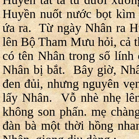
Huyền nuốt nước bọt kìm 
ứa ra. Từ ngày Nhân ra H
lên Bộ Tham Mưu hỏi, cả 
có tên Nhân trong số lính 
Nhân bị bắt. Bây giờ, Nhâ
đen đủi, nhưng nguyên vẹn
lấy Nhân. Vỗ nhè nhẹ lê
không son phấn. mẹ chàng
đàn bà một thời hồng nha