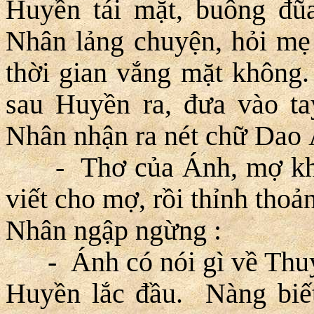
Huyền tái mặt, buông đ
Nhân lảng chuyện, hỏi mẹ
thời gian vắng mặt không.
sau Huyền ra, đưa vào t
Nhân nhận ra nét chữ Dao
- Thơ của Ánh, mợ khôn
viết cho mợ, rồi thỉnh thoản
Nhân ngập ngừng :
- Ánh có nói gì về Thuy
Huyền lắc đầu. Nàng biết