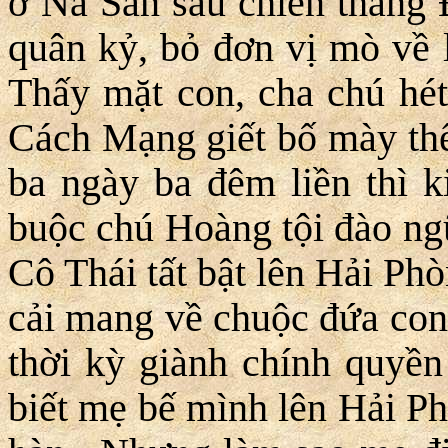
ở Nà Sản sau chiến thắng
quân kỷ, bỏ đơn vị mò về 
Thấy mặt con, cha chú hét
Cách Mạng giết bố mày thế 
ba ngày ba đêm liền thì k
buộc chú Hoàng tội đào ng
Cô Thái tất bật lên Hải P
cải mang về chuộc đứa con 
thời kỳ giành chính quyền
biết mẹ bế mình lên Hải P