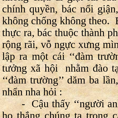
chính quyền, bác nổi giận,
không chống không theo. Bị
thực ra, bác thuộc thành p
rộng rãi, vỗ ngực xưng mình
lập ra một cái ‘‘đàm trườn
tưởng xã hội nhằm đào tạ
‘‘đàm trường’’ dăm ba lầ
nhẩn nha hỏi :
- Cậu thấy ‘‘người anh 
họ thắng chúng ta trong c