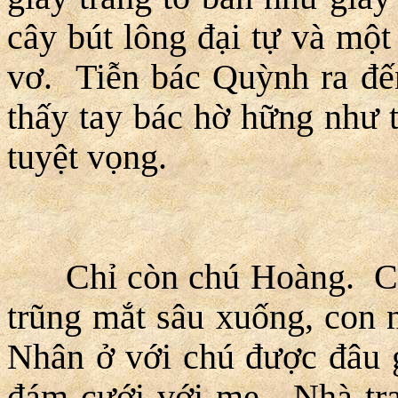
cây bút lông đại tự và mộ
vơ. Tiễn bác Quỳnh ra đế
thấy tay bác hờ hững như
tuyệt vọng.
Chỉ còn chú Hoàng. Chú g
trũng mắt sâu xuống, con n
Nhân ở với chú được đâu 
đám cưới với mẹ. Nhà trai