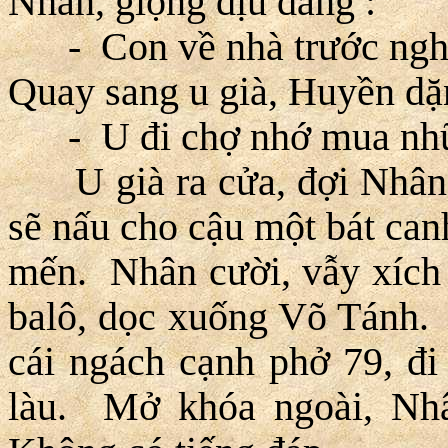
Nhân, giọng dịu dàng :
- Con về nhà trước nghỉ 
Quay sang u già, Huyền dặ
- U đi chợ nhớ mua nhữ
U già ra cửa, đợi Nhân,
sẽ nấu cho cậu một bát canh 
mến. Nhân cười, vẫy xích l
balô, dọc xuống Võ Tánh.
cái ngách cạnh phở 79, đi 
làu. Mở khóa ngoài, Nh