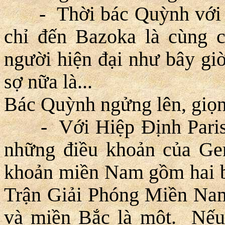
- Thời bác Quỳnh với ch
chỉ đến Bazoka là cùng c
người hiện đại như bây gi
sợ nữa là...
Bác Quỳnh ngửng lên, giọn
- Với Hiệp Ðịnh Paris, v
những điều khoản của Ge
khoản miền Nam gồm hai 
Trận Giải Phóng Miền Nam
và miền Bắc là một. Nếu