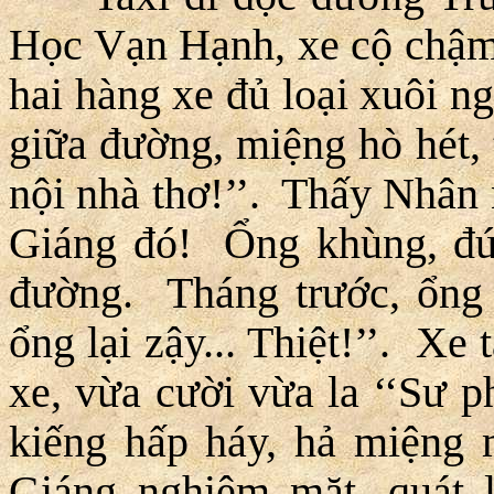
Học Vạn Hạnh, xe cộ chậm 
hai hàng xe đủ loại xuôi n
giữa đường, miệng hò hét, 
nội nhà thơ!’’. Thấy Nhân ng
Giáng đó! Ổng khùng, đứn
đường. Tháng trước, ổng
ổng lại zậy... Thiệt!’’. Xe
xe, vừa cười vừa la ‘‘Sư p
kiếng hấp háy, hả miệng
Giáng nghiêm mặt, quát l