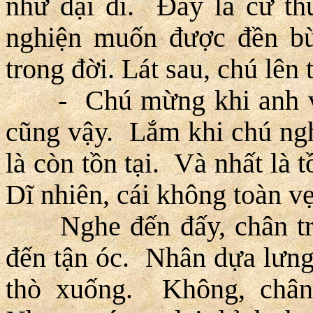
như dại đi. Ðây là cữ thu
nghiện muốn được đền bù 
trong đời. Lát sau, chú lên t
- Chú mừng khi anh về.
cũng vậy. Lắm khi chú nghĩ,
là còn tồn tại. Và nhất là 
Dĩ nhiên, cái không toàn vẹ
Nghe đến đấy, chân trái
đến tận óc. Nhân dựa lưng 
thò xuống. Không, chân