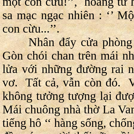
một con cừu!’’, hoàng tử h
sa mạc ngạc nhiên : ‘’ Mộ
con cừu...’’.
Nhân đẩy cửa phòng bư
Gòn chói chan trên mái nh
lửa với những đường rai 
vơ. Tất cả, vẫn còn đó. 
không tưởng tượng lại đượ
Mái chuông nhà thờ La Van
tiếng hô ‘‘ hàng sống, chốn