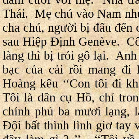
Thái. Mẹ chú vào Nam nhưn
cha chú, người bị đấu đến 
sau Hiệp Ðịnh Genève. Cô
làng thì bị trói gô lại. A
bạc của cải rồi mang đi
Hoàng kêu ‘‘Con tôi đi khá
Tôi là dân cụ Hồ, chỉ tron
chính phủ ba mươi lạng, l
Ðội bất thình lình giơ tay