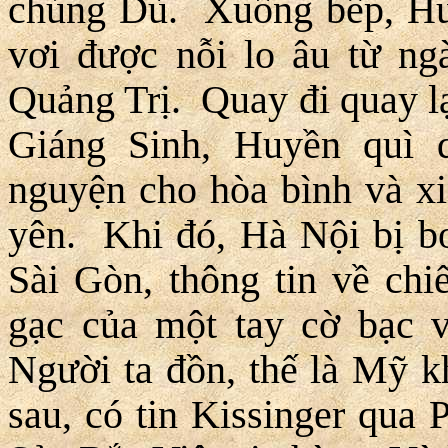
chủng Dù. Xuống bếp, Huy
vơi được nỗi lo âu từ ng
Quảng Trị. Quay đi quay l
Giáng Sinh, Huyền quì
nguyện cho hòa bình và xi
yên. Khi đó, Hà Nội bị b
Sài Gòn, thông tin về ch
gạc của một tay cờ bạc v
Người ta đồn, thế là Mỹ k
sau, có tin Kissinger qua