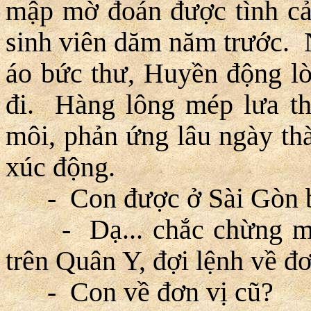
mập mờ đoán được tình cả
sinh viên dăm năm trước. N
áo bức thư, Huyền động l
đi. Hàng lông mép lưa t
môi, phản ứng lâu ngày th
xúc động.
- Con được ở Sài Gòn ba
- Dạ... chắc chừng một 
trên Quân Y, đợi lệnh về đơ
- Con về đơn vị cũ?