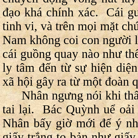
đạo khá chính xác. Cái g
tinh vi, và trên mọi mặt c
Nam không coi con người là
cái guồng quay nào như th
ly tâm đến từ sự hiện diệ
xã hội gây ra từ một đoàn q
Nhân ngưng nói khi thấy
tai lại. Bác Quỳnh uể oải
Nhân bấy giờ mới để ý nh
giấy trắng to bản như giấy