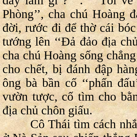
đây làm gì ? ’’. ‘‘Tôi về
Phòng’’, cha chú Hoàng đ
đời, rước đi để thờ cái bó
tướng lên ‘‘Ðả đảo địa chủ
cha chú Hoàng sống chẳng 
cho chết, bị đánh đập hàng
ông bà bần cố ‘‘phấn đấu
vườn tược, cố tìm cho bằn
địa chủ chôn giấu.
Cô Thái tìm cách nhắn 