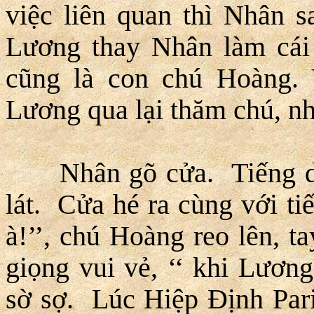
việc liên quan thì Nhân s
Lương thay Nhân làm cái
cũng là con chú Hoàng.
Lương qua lại thăm chú, n
Nhân gõ cửa. Tiếng dép 
lát. Cửa hé ra cùng với ti
à!’’, chú Hoàng reo lên, 
giọng vui vẻ, ‘‘ khi Lươn
sờ sợ. Lúc Hiệp Ðịnh Pari