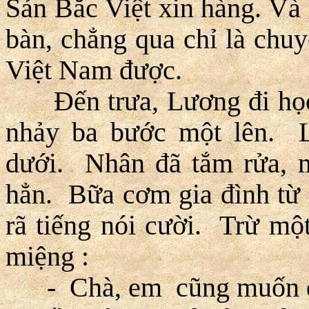
Sản Bắc Việt xin hàng. Và 
bàn, chẳng qua chỉ là chu
Việt Nam được.
Ðến trưa, Lương đi học 
nhảy ba bước một lên. L
dưới. Nhân đã tắm rửa, m
hẳn. Bữa cơm gia đình từ
rã tiếng nói cười. Trừ mộ
miệng :
- Chà, em cũng muốn đi