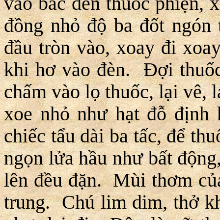
vào bấc đèn thuốc phiện, x
đồng nhỏ độ ba đốt ngón 
đầu tròn vào, xoay đi xoay
khi hơ vào đèn. Ðợi thuốc 
chấm vào lọ thuốc, lại vê, 
xoe nhỏ như hạt đỗ định
chiếc tẩu dài ba tấc, để t
ngọn lửa hầu như bất động, 
lên đều đặn. Mùi thơm của
trung. Chú lim dim, thở kh