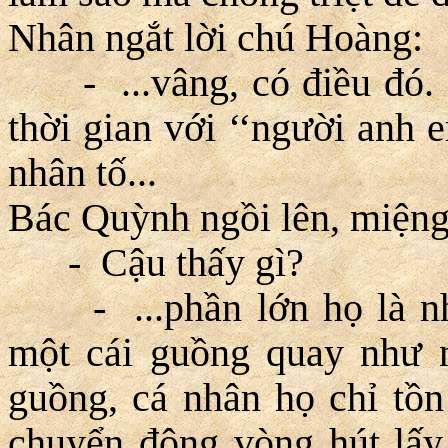
Nhân ngắt lời chú Hoàng:
- ...vâng, có điều đó. 
thời gian với ‘‘người anh 
nhân tố...
Bác Quỳnh ngồi lên, miệng
- Cậu thấy gì?
- ...phần lớn họ là nhữ
một cái guồng quay như n
guồng, cá nhân họ chỉ tồn 
chuyển động vòng hút lấy 