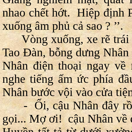
nhao chết hớt. Hiệp định P
xuống âm phủ cả sao ? ’’.
Vòng xuống, xe rẽ trái 
Tao Ðàn, bỗng dưng Nhân hồ
Nhân điện thoại ngay về 
nghe tiếng ấm ức phía đầ
Nhân bước vội vào cửa tiệm
- Ối, cậu Nhân đây rồi.
gọi... Mợ ơi! cậu Nhân về 
Huyền tất tả từ dưới xưởn