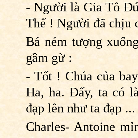
- Người là Gia Tô Ð
Thế ! Người đã chịu c
Bá ném tượng xuống 
gầm gừ :
- Tốt ! Chúa của bay 
Ha, ha. Ðấy, ta có 
đạp lên như ta đạp ...
Charles- Antoine mỉm