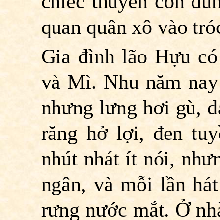
chiếc thuyền con dùn
quan quân xô vào tró
Gia đình lão Hựu có
và Mì. Nhu năm nay
nhưng lưng hơi gù, d
răng hở lợi, đen tu
nhút nhát ít nói, nh
ngân, và mỗi lần hát
rưng nước mắt. Ở nh