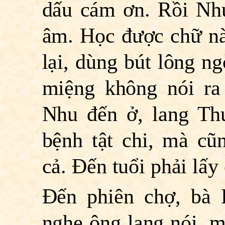
dấu cám ơn. Rồi Nh
âm. Học được chữ n
lại, dùng bút lông ng
miệng không nói ra
Nhu đến ở, lang Thu
bệnh tật chi, mà cũ
cả. Ðến tuổi phải lấy
Ðến phiên chợ, bà 
nghe ông lang nói, m