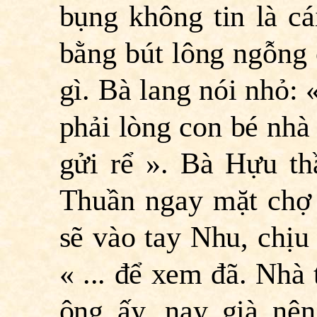
bụng không tin là cá
bằng bút lông ngỗng 
gì. Bà lang nói nhỏ: «
phải lòng con bé nhà 
gửi rể ». Bà Hựu th
Thuần ngay mặt chợ 
sẽ vào tay Nhu, chịu
« ... để xem đã. Nhà 
ông ấy, nay già nên