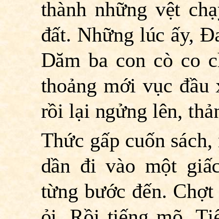
thành những vệt chạ
đất. Những lúc ấy, Ð
Dăm ba con cò co ch
thoảng mới vục đầu 
rồi lại ngửng lên, th
Thức gấp cuốn sách, 
dần đi vào một giấ
từng bước đến. Chợt 
ỏi. Rồi tiếng mõ.
Ti