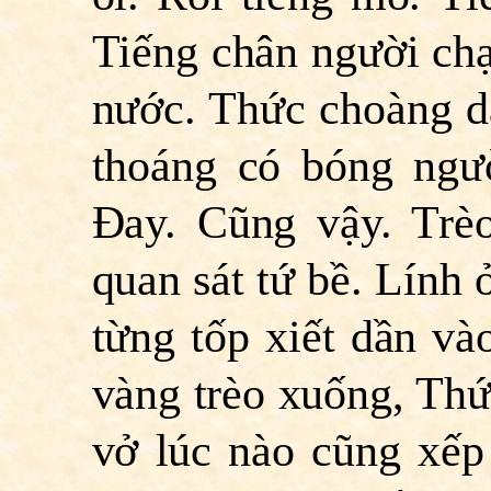
Tiếng chân người ch
nước. Thức choàng dậ
thoáng có bóng ngư
Ðay. Cũng vậy. Trè
quan sát tứ bề. Lính 
từng tốp xiết dần và
vàng trèo xuống, Thứ
vở lúc nào cũng xếp 