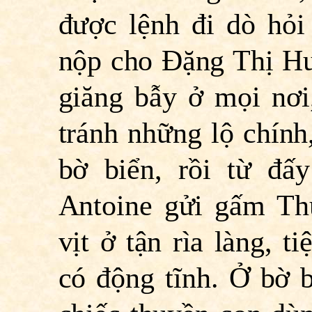
được lệnh đi dò hỏi
nộp cho Ðặng Thị Huệ
giăng bẫy ở mọi nơi
tránh những lộ chính,
bờ biển, rồi từ đấ
Antoine gửi gấm Th
vịt ở tận rìa làng, t
có động tĩnh. Ở bờ b