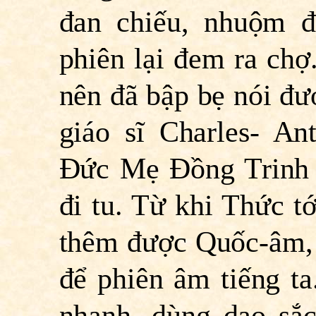
đan chiếu, nhuộm đ
phiên lại đem ra ch
nên đã bập bẹ nói đư
giáo sĩ Charles- An
Ðức Mẹ Ðồng Trinh 
đi tu. Từ khi Thức t
thêm được Quốc-âm, 
để phiên âm tiếng ta
nhanh, dùng dao sắc