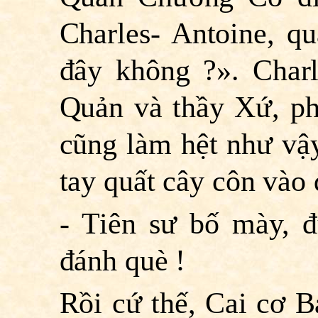
Charles- Antoine, q
đây không ?».
Char
Quản và thầy Xứ, ph
cũng làm hệt như vậy
tay quất cây côn vào 
- Tiên sư bố mày, đ
đánh què !
Rồi cứ thế, Cai cơ 