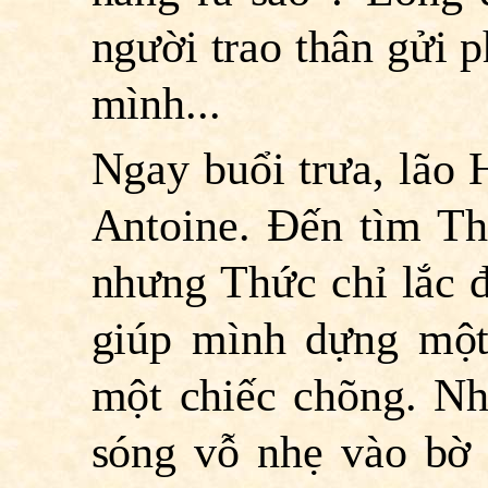
người trao thân gửi p
mình...
Ngay buổi trưa, lão H
Antoine. Ðến tìm Thứ
nhưng Thức chỉ lắc đ
giúp mình dựng một
một chiếc chõng. Nhìn
sóng vỗ nhẹ vào bờ