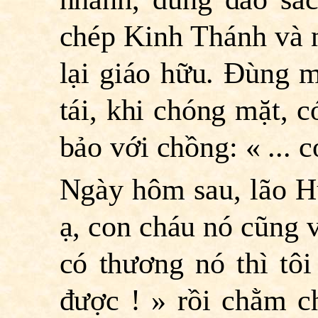
chép Kinh Thánh và 
lại giáo hữu. Ðùng 
tái, khi chóng mặt, 
bảo với chồng: « ... 
Ngày hôm sau, lão Hự
ạ, con cháu nó cũng v
có thương nó thì tôi
được ! » rồi chằm 