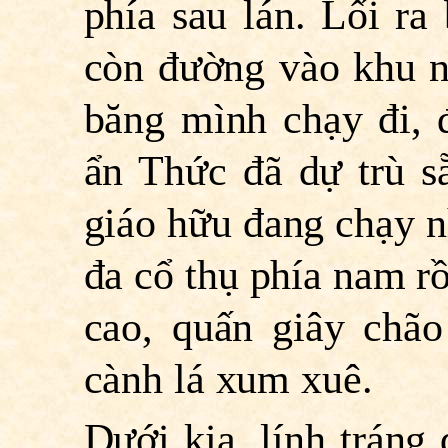
phía sau lán. Lối ra
còn đường vào khu n
băng mình chạy đi, 
ẩn Thức đã dự trù s
giáo hữu đang chạy n
đa cổ thụ phía nam r
cao, quấn giây chã
cành lá xum xuê.
Dưới kia, lính tráng