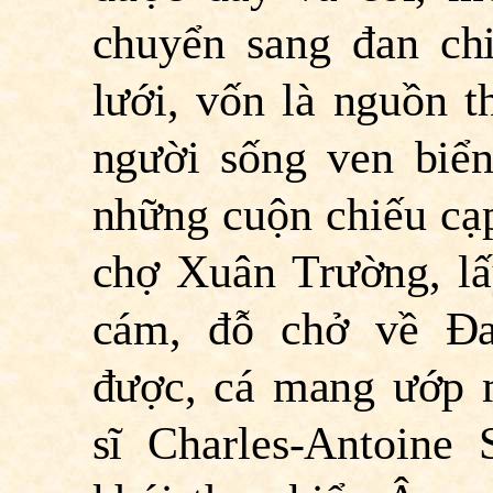
chuyển sang đan ch
lưới, vốn là nguồn 
người sống ven biể
những cuộn chiếu cạ
chợ Xuân Trường, lấ
cám, đỗ chở về Ða
được, cá mang ướp 
sĩ Charles-Antoine 