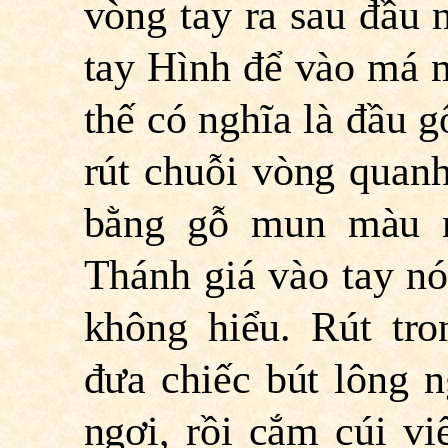
vòng tay ra sau đầu 
tay Hình để vào má m
thế có nghĩa là đầu g
rút chuỗi vòng quan
bằng gỗ mun màu n
Thánh giá vào tay nó,
không hiểu. Rút tro
đưa chiếc bút lông 
ngợi, rồi cắm cúi v