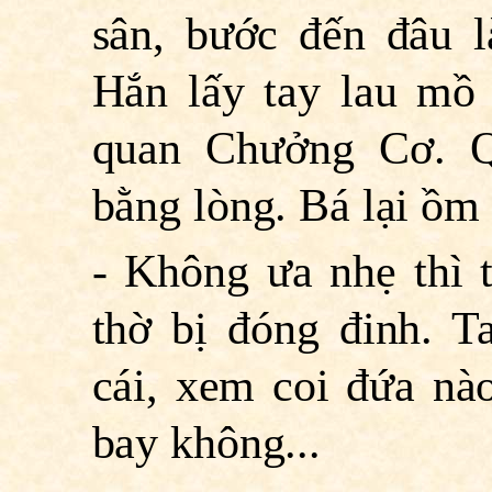
sân, bước đến đâu l
Hắn lấy tay lau mồ 
quan Chưởng Cơ. Q
bằng lòng. Bá lại ồm
- Không ưa nhẹ thì 
thờ bị đóng đinh. T
cái, xem coi đứa nà
bay không...