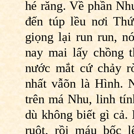
hé răng. Về phần Nh
đến túp lều nơi Th
giọng lại run run, nó
nay mai lấy chồng t
nước mắt cứ chảy r
nhất vẫõn là Hình. 
trên má Nhu, linh tí
dù không biết gì cả.
ruột, rồi máu bốc l