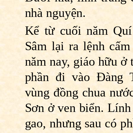
nhà nguyện.
Kể từ cuối năm Quí
Sâm lại ra lệnh cấ
năm nay, giáo hữu ở 
phần đi vào Ðàng 
vùng đồng chua nướ
Sơn ở ven biển. Lính
gao, nhưng sau có phầ