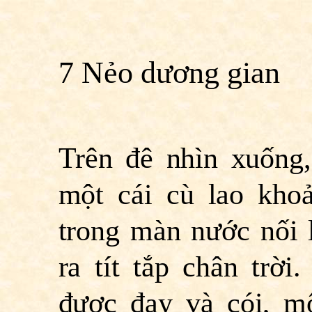
7 Nẻo dương gian
Trên đê nhìn xuống
một cái cù lao kho
trong màn nước nối 
ra tít tắp chân trờ
được đay và cói, m