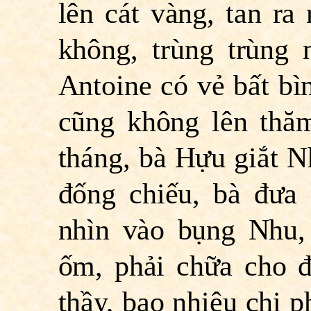
lên cát vàng, tan ra 
không, trùng trùng n
Antoine có vẻ bất bì
cũng không lên thă
tháng, bà Hựu giắt 
đống chiếu, bà đưa
nhìn vào bụng Nhu, 
ốm, phải chữa cho đ
thầy, bao nhiêu chi p