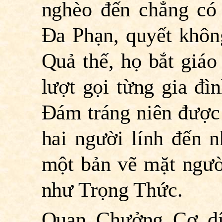
nghèo đến chẳng có 
Ða Phạn, quyết không
Quả thế, họ bắt giáo
lượt gọi từng gia đìn
Ðám tráng niên được 
hai người lính đến n
một bản vẽ mặt ngườ
như Trọng Thức.
Quan Chưởng Cơ dí