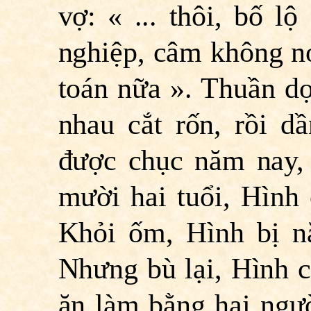
vợ: « ... thôi, bố lộ
nghiệp, câm không nó
toán nữa ». Thuần d
nhau cắt rốn, rồi d
được chục năm nay, 
mười hai tuổi, Hình
Khỏi ốm, Hình bị nă
Nhưng bù lại, Hình c
ăn làm bằng hai ngư