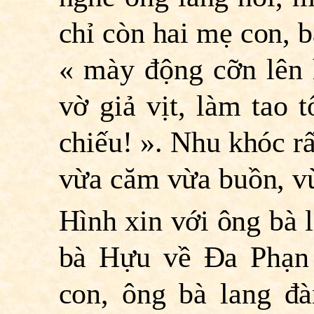
chỉ còn hai mẹ con, b
« mày động cỡn lên h
vờ giả vịt, làm tao 
chiếu! ». Nhu khóc r
vừa căm vừa buồn, v
Hình xin với ông bà 
bà Hựu về Ða Phạn
con, ông bà lang đ