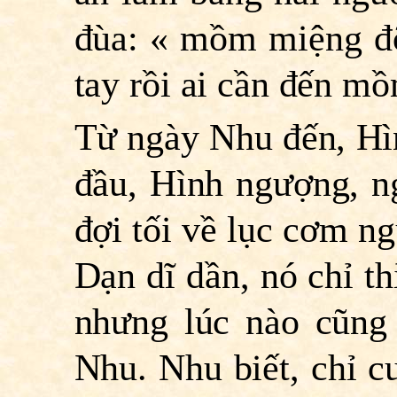
đùa: « mồm miệng đỡ
tay rồi ai cần đến mồ
Từ ngày Nhu đến, Hì
đầu, Hình ngượng, n
đợi tối về lục cơm n
Dạn dĩ dần, nó chỉ t
nhưng lúc nào cũng
Nhu. Nhu biết, chỉ c