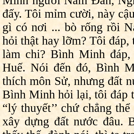
Minh người Nam Đàn, Ngh
đấy. Tôi mỉm cười, này cậu
gì có nơi ... bò rống rồi
hỏi thật hay lỡm? Tôi đáp, 
làm chi? Bình Minh đáp,
Huế. Nói đến đó, Bình Mi
thích môn Sử, nhưng đất nư
Bình Minh hỏi lại, tôi đáp
“lý thuyết’’ chứ chẳng thể
xây dựng đất nước đâu. B