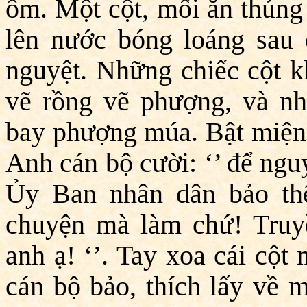
ôm. Một cột, mối ăn thủng 
lên nước bóng loáng sau 
nguyệt. Những chiếc cột k
vẽ rồng vẽ phượng, và n
bay phượng múa. Bật miệng
Anh cán bộ cười: ‘’ để nguy
Ủy Ban nhân dân bảo thế
chuyện mà làm chứ! Truyề
anh ạ! ‘’. Tay xoa cái cột 
cán bộ bảo, thích lấy về m