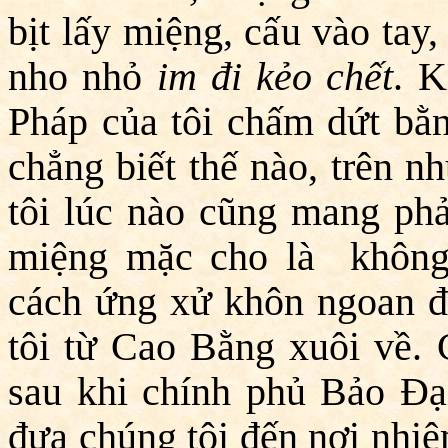
bịt lấy miệng, cấu vào tay
nho nhỏ
im đi kẻo chết
. 
Pháp
của tôi chấm dứt bằ
chẳng biết thế nào, trên n
tôi lúc nào cũng mang ph
miệng mặc cho là không 
cách ứng xử khôn ngoan để 
tôi từ Cao Bằng xuôi về. 
sau khi chính phủ Bảo Đại
đưa chúng tôi đến nơi nhi