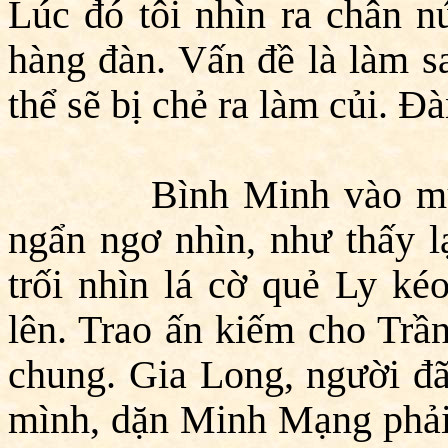
Lúc đó tôi nhìn ra chân nú
hàng đàn. Vấn đề là làm s
thể sẽ bị chẻ ra làm củi. Đ
Bình Minh vào mu
ngẩn ngơ nhìn, như thấy l
trối nhìn lá cờ quẻ Ly ké
lên. Trao ấn kiếm cho Trầ
chung. Gia Long, người đ
mình, dặn Minh Mạng phải