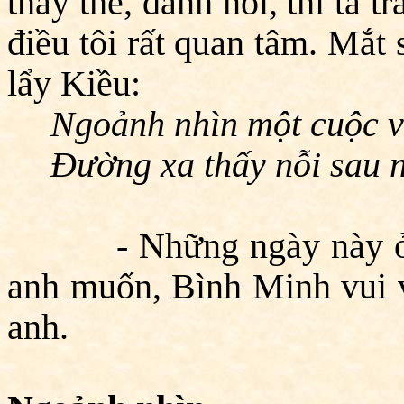
thấy thế, đành nói, thì ta 
điều tôi rất quan tâm. Mắt
lẩy Kiều:
Ngoảnh nhìn một cuộc v
Đường xa thấy nỗi sau n
- Những ngày này ở Hu
anh muốn, Bình Minh vui v
anh.