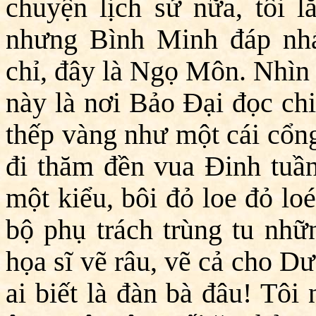
chuyện lịch sử nữa, tôi l
nhưng Bình Minh đáp nh
chỉ, đây là Ngọ Môn. Nhìn 
này là nơi Bảo Đại đọc chi
thếp vàng như một cái cổn
đi thăm đền vua Đinh tuầ
một kiểu, bôi đỏ loe đỏ loé
bộ phụ trách trùng tu nhữn
họa sĩ vẽ râu, vẽ cả cho D
ai biết là đàn bà đâu! Tôi