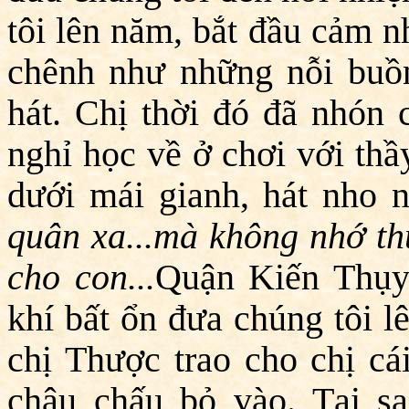
tôi lên năm, bắt đầu cảm n
chênh như những nỗi buồn
hát. Chị thời đó đã nhón 
nghỉ học về ở chơi với thầ
dưới mái gianh, hát nho n
quân xa...mà không nhớ th
cho con...
Quận Kiến Thụy
khí bất ổn đưa chúng tôi l
chị Thược trao cho chị cá
châu chấu bỏ vào. Tại sa