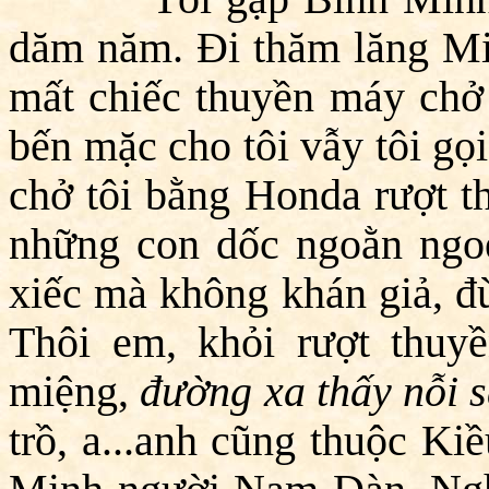
dăm năm. Đi thăm lăng Min
mất chiếc thuyền máy chở
bến mặc cho tôi vẫy tôi gọ
chở tôi bằng Honda rượt th
những con dốc ngoằn ngoèo
xiếc mà không khán giả, đù
Thôi em, khỏi rượt thuyề
miệng,
đường xa thấy nỗi 
trồ, a...anh cũng thuộc Ki