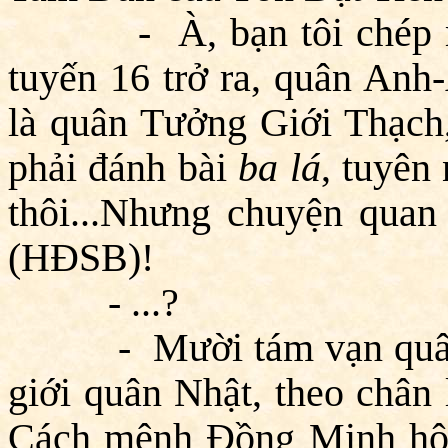
- À, bạn tôi chép miện
tuyến 16 trở ra, quân Anh
là quân Tưởng Giới Thạch
phải đánh bài
ba lá
, tuyên
thôi...Nhưng chuyện quan
(HĐSB)!
- ...?
- Mười tám vạn quân T
giới quân Nhật, theo châ
Cách mệnh Đồng Minh hội