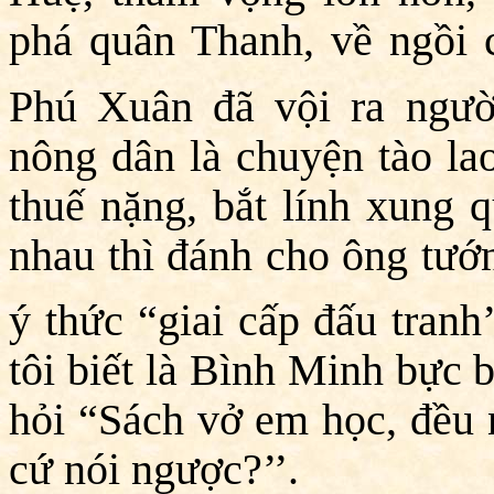
phá quân Thanh, về ngồi
Phú Xuân đã vội ra ngườ
nông dân là chuyện tào lao
thuế nặng, bắt lính xung q
nhau thì đánh cho ông tướn
ý thức “giai cấp đấu tranh’
tôi biết là Bình Minh bực
hỏi “Sách vở em học, đều 
cứ nói ngược?’’.