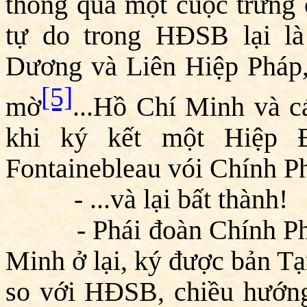
thông qua một cuộc trưng 
tự do trong HĐSB lại l
Dương và Liên Hiệp Pháp, 
[5]
mờ
...Hồ Chí Minh và cá
khi ký kết một Hiệp Đ
Fontainebleau vói Chính P
- ...và lại bất thành!
- Phái đoàn Chính Phủ 
Minh ở lại, ký được bản Tạ
so với HĐSB, chiều hướng