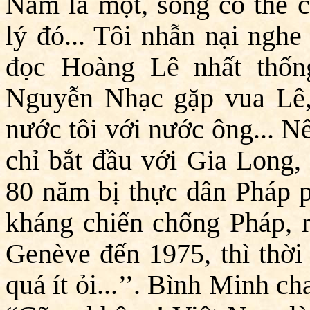
Nam là một, sông có thể c
lý đó... Tôi nhẫn nại nghe
đọc Hoàng Lê nhất thốn
Nguyễn Nhạc gặp vua Lê, 
nước tôi với nước ông... N
chỉ bắt đầu với Gia Long, 
80 năm bị thực dân Pháp p
kháng chiến chống Pháp, r
Genève đến 1975, thì thời
quá ít ỏi...’’. Bình Minh ch