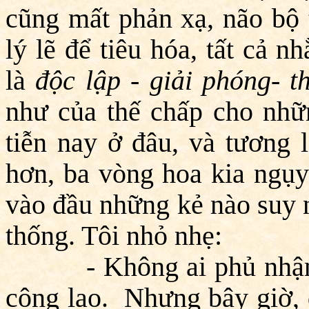
cũng mất phản xạ, não bộ 
lý lẽ để tiêu hóa, tất cả 
là
độc lập - giải phóng- t
như của thế chấp cho nhữ
tiễn nay ở đâu, và tương 
hơn, ba vòng hoa kia ngụy
vào đầu những kẻ nào suy 
thống. Tôi nhỏ nhẹ:
- Không ai phủ nhận k
công lao. Nhưng bây giờ, đ