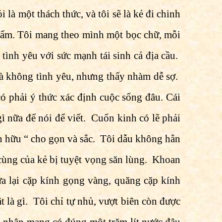
 là một thách thức, và tôi sẽ là kẻ đi chinh
hẩm. Tôi mang theo mình một bọc chữ, mỗi
tình yêu với sức mạnh tái sinh cả địa cầu.
 là không tình yêu, nhưng thấy nhàm dễ sợ.
ó phải ý thức xác định cuộc sống đâu. Cái
gì nữa để nói để viết. Cuốn kinh có lẽ phải
ồn hữu “ cho gọn và sắc. Tôi dẫu không hẳn
cùng của kẻ bị tuyệt vọng săn lùng. Khoan
ửa lại cặp kính gọng vàng, quăng cặp kính
 là gì. Tôi chỉ tự nhủ, vượt biên còn được