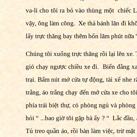
va-li cho tôi ra bỏ vào thùng một chiếc 
vậy, ông làm công. Xe thả bánh lăn đi kh
lấy trực thăng bay thêm bốn lăm phút nữa 
Chúng tôi xuống trực thăng rồi lại lên xe.
gió chạy ngược chiều xe đi. Biển đằng xa
trại. Bấm nút mở cửa tự động, tài xế nhe r
trắng, áo trắng chạy đến mở cửa xe cho tôi
phía trái biệt thự, có phòng ngủ và phòng
hỏi “ ...bao giờ tôi gặp bà ấy ? “ Lắc đầu
Tủ treo quần áo, rồi bàn làm việc, trừ m