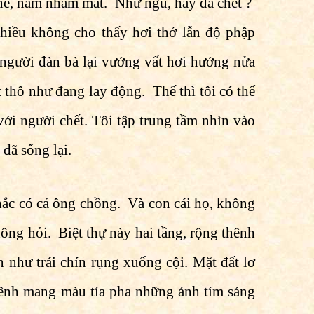
thể, nằm nhắm mắt. Như ngủ, hay đã chết ?
chiều không cho thấy hơi thở lẫn độ phập
người đàn bà lại vướng vất hơi hướng nửa
t thô như đang lay động. Thế thì tôi có thể
i người chết. Tôi tập trung tầm nhìn vào
đã sống lại.
hắc có cả ông chồng. Và con cái họ, không
ng hỏi. Biệt thự này hai tầng, rộng thênh
n như trái chín rụng xuống cội. Mặt đất lơ
ênh mang màu tía pha những ánh tím sáng