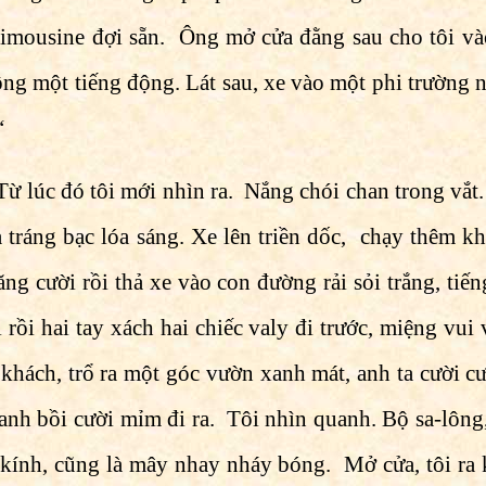
Limousine đợi sẵn. Ông mở cửa đằng sau cho tôi vào
ông một tiếng động. Lát sau, xe vào một phi trường
“
 Từ lúc đó tôi mới nhìn ra.
Nắng chói chan trong vắt
 tráng bạc lóa sáng. Xe lên triền dốc, chạy thêm kh
ăng cười rồi thả xe vào con đường rải sỏi trắng, ti
 rồi hai tay xách hai chiếc valy đi trước, miệng vui
 khách, trổ ra một góc vườn xanh mát, anh ta cười c
, anh bồi cười mỉm đi ra.
Tôi nhìn quanh. Bộ sa-lôn
ặt kính, cũng là mây nhay nháy bóng. Mở cửa, tôi ra