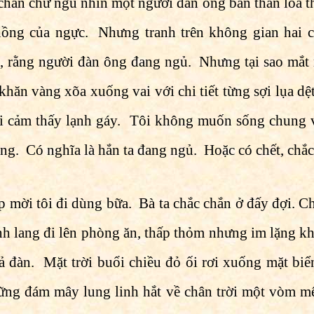
 chân chữ ngũ nhìn một người đàn ông bán thân lõa 
hồng của ngực. Nhưng tranh trên không gian hai 
 rằng người đàn ông đang ngủ. Nhưng tại sao mắt 
khăn vàng xõa xuống vai với chi tiết từng sợi lụa dệ
 cảm thấy lạnh gáy. Tôi không muốn sống chung vớ
g. Có nghĩa là hắn ta đang ngủ. Hoặc có chết, chắc 
p mời tôi đi dùng bữa. Bà ta chắc chắn ở đấy đợi. C
h lang đi lên phòng ăn, thấp thỏm nhưng im lặng khô
ả đàn. Mặt trời buổi chiều đỏ ối rơi xuống mặt biể
ng đám mây lung linh hắt về chân trời một vòm m