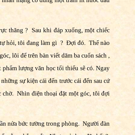
i nhân mạng có đúng một trăm lít nước đâu
trực thăng ? Sau khi đáp xuống, một chiếc
 tự hỏi, tôi đang làm gì ? Ðợi đó. Thế nào
góc, lôi để trên bàn viết dăm ba cuốn sách ,
ột phẩm lượng văn học tối thiểu sẽ có. Ngay
 những sự kiện cái đến trước cái đến sau cứ
ục chờ. Nhìn điện thoại đặt một góc, tôi đợi
 gần nửa bức tường trong phòng. Người đàn