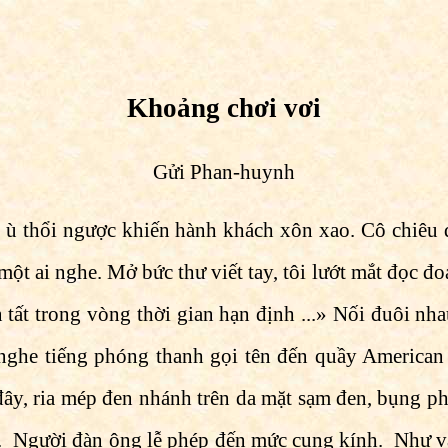
Khoảng chơi vơi
Gửi Phan-huynh
ù ù thổi ngược khiến hành khách xôn xao. Cô chiêu đ
ột ai nghe. Mở bức thư viết tay, tôi lướt mắt đọc đ
tất trong vòng thời gian hạn định ...» Nối đuôi nh
ôi nghe tiếng phóng thanh gọi tên đến quầy Americ
ây, ria mép đen nhánh trên da mặt sạm đen, bụng phụ
. Người đàn ông lễ phép đến mức cung kính. Như vậ