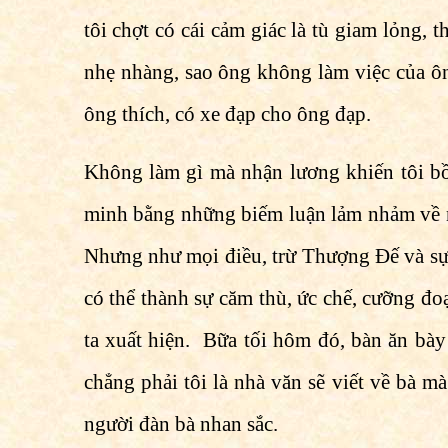
tôi chợt có cái cảm giác là tù giam lỏng, 
nhẹ nhàng, sao ông không làm việc của ôn
ông thích, có xe đạp cho ông đạp.
Không làm gì mà nhận lương khiến tôi bồ
minh bằng những biếm luận lảm nhảm về nh
Nhưng như mọi điều, trừ Thượng Ðế và sự 
có thể thành sự căm thù, ức chế, cưỡng đo
ta xuất hiện. Bữa tối hôm đó, bàn ăn bày 
chẳng phải tôi là nhà văn sẽ viết về bà m
người đàn bà nhan sắc.