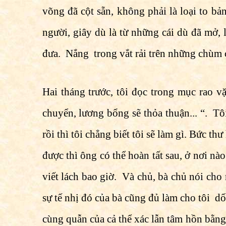
võng đã cột sẵn, không phải là loại to 
người, giây dù là từ những cái dù đã mở, 
đưa. Nắng trong vắt rải trên những chùm 
Hai tháng trước, tôi đọc trong mục rao v
chuyển, lương bổng sẽ thỏa thuận... “. Tôi
rồi thì tôi chẳng biết tôi sẽ làm gì. Bức 
được thì ông có thể hoàn tất sau, ở nơi nà
viết lách bao giờ. Và chủ, bà chủ nói cho 
sự tế nhị đó của bà cũng đủ làm cho tôi dố
cùng quẫn của cả thể xác lẫn tâm hồn bằn