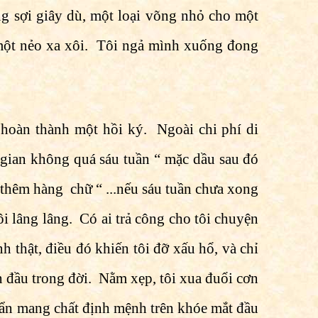
g sợi giây dù, một loại võng nhỏ cho một
 ở một nẻo xa xôi. Tôi ngả mình xuống đong
p hoàn thành một hồi ký. Ngoài chi phí di
ời gian không quá sáu tuần “ mặc dầu sau đó
o thêm hàng chữ “ ...nếu sáu tuần chưa xong
ôi lâng lâng. Có ai trả công cho tôi chuyện
h thật, điều đó khiến tôi đỡ xấu hổ, và chỉ
ần đầu trong đời. Nằm xẹp, tôi xua đuổi cơn
uẩn mang chất định mệnh trên khóe mắt đầu