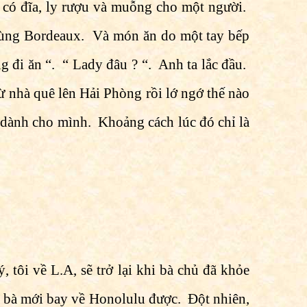
 có đĩa, ly rượu và muỗng cho một người.
vùng Bordeaux. Và món ăn do một tay bếp
g đi ăn “. “ Lady đâu ? “. Anh ta lắc đầu.
 từ nhà quê lên Hải Phòng rồi lớ ngớ thế nào
ộ dành cho mình. Khoảng cách lúc đó chỉ là
, tôi về L.A, sẽ trở lại khi bà chủ đã khỏe
ủa bà mới bay về Honolulu được. Ðột nhiên,