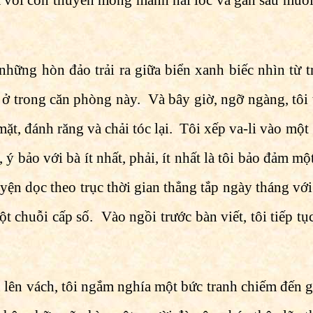
 cả với con thuyền mong manh hai lốc và gần sáu mươ
hững hòn đảo trải ra giữa biển xanh biếc nhìn từ 
 ở trong căn phòng này. Và bây giờ, ngỡ ngàng, tôi
ặt, đánh răng và chải tóc lại. Tôi xếp va-li vào một 
 ý bảo với bà ít nhất, phải, ít nhất là tôi bảo đảm m
yện dọc theo trục thời gian thẳng tắp ngày tháng với
ột chuỗi cấp số. Vào ngồi trước bàn viết, tôi tiếp t
 lên vách, tôi ngắm nghía một bức tranh chiếm đến