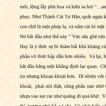
môi, lộng lẫy phù hoa và kiêu sa hỏi “ ...a
phục. Như Thành Cát Tư Hãn, quất ngựa k
con chữ là một phép lạ, và nắm cái bí mật
Nó bắt đầu như thế này “ Vực sâu ghê rợn 
Hay là ý thức sự bi thảm bất khả kháng c
phần vô thức hấp dẫn hơn nhiều. Vả lại, bấ
bắt đầu bằng một khẳng định lạc quan. Chẳ
tin nhưng khoan khoái hơn. Dĩ nhiên với 
khoái, phải nói thật, cũng phần nào nhờ 
nhựa vào sọt rác như quăng đi quá khứ. Và