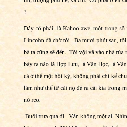
thì, trượng phù hề, xá chi. Có phải biển
?
Ðây có phải là Kahoolawe, một trong số n
Lincohn đã chờ tôi. Ba mươi phút sau, tôi
bà ta cũng sẽ đến. Tôi vội vã vào nhà rửa m
bày ra nào là Hợp Lưu, là Văn Học, là Văn,
cả ở thể một hồi ký, không phải chỉ kể chu
làm như thể từ cái nọ đẻ ra cái kia trong m
nó reo.
Buổi trưa qua đi. Vẫn không một ai. Nhìn