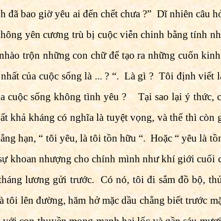
nh đã bao giờ yêu ai đến chết chưa ?” Dĩ nhiên câu hỏi
hông yên cương trù bị cuộc viễn chinh bằng tính n
 nhào trộn những con chữ để tạo ra những cuốn kinh 
nhất của cuộc sống là ... ? “. Là gì ? Tôi định viết
ủa cuộc sống không tình yêu ? Tại sao lại ý thức, c
t khả kháng có nghĩa là tuyệt vọng, và thế thì còn 
ng hạn, “ tôi yêu, là tôi tồn hữu “. Hoặc “ yêu là t
sự khoan nhượng cho chính mình như khí giới cuối 
tháng lương gửi trước. Có nó, tôi đi sắm đồ bộ, th
 tôi lên đường, hăm hở mặc dầu chẳng biết trước mặt