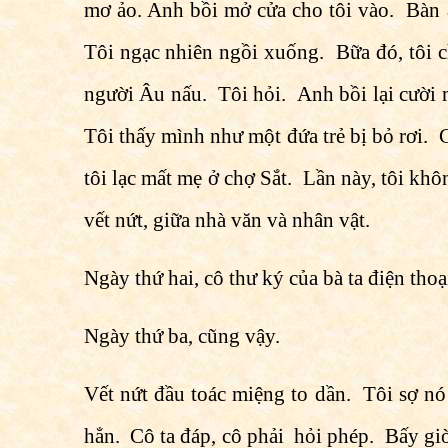
mơ ảo. Anh bồi mở cửa cho tôi vào. Bàn 
Tôi ngạc nhiên ngồi xuống. Bữa đó, tôi
người Âu nấu. Tôi hỏi. Anh bồi lại cười m
Tôi thấy mình như một đứa trẻ bị bỏ rơi. Cá
tôi lạc mất mẹ ở chợ Sắt. Lần này, tôi kh
vết nứt, giữa nhà văn và nhân vật.
Ngày thứ hai, cô thư ký của bà ta điện thoại
Ngày thứ ba, cũng vậy.
Vết nứt đầu toác miệng to dần. Tôi sợ nó s
hẳn. Cô ta đáp, cô phải hỏi phép. Bấy giờ