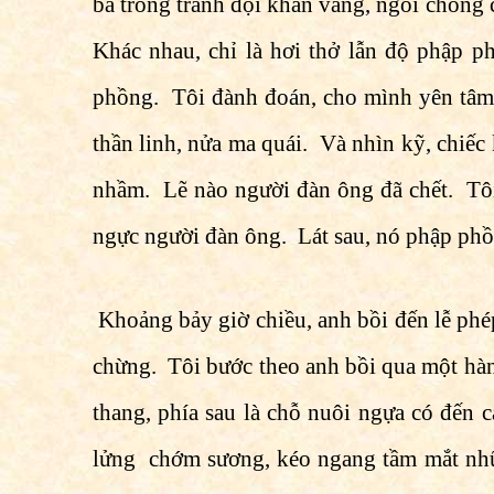
bà trong tranh đội khăn vàng, ngồi chống
Khác nhau, chỉ là hơi thở lẫn độ phập p
phồng. Tôi đành đoán, cho mình yên tâm,
thần linh, nửa ma quái. Và nhìn kỹ, chiếc 
nhầm. Lẽ nào người đàn ông đã chết. Tôi
ngực người đàn ông. Lát sau, nó phập phồn
Khoảng bảy giờ chiều, anh bồi đến lễ phé
chừng. Tôi bước theo anh bồi qua một hàn
thang, phía sau là chỗ nuôi ngựa có đến c
lửng chớm sương, kéo ngang tầm mắt nhữ