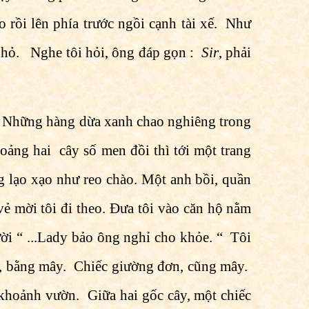
 rồi lên phía trước ngồi cạnh tài xế. Như
 nhỏ. Nghe tôi hỏi, ông đáp gọn :
Sir
, phải
. Những hàng dừa xanh chao nghiêng trong
oảng hai cây số men đồi thì tới một trang
ếng lạo xạo như reo chào. Một anh bồi, quần
 vẻ mời tôi đi theo. Ðưa tôi vào căn hộ nằm
ười “ ...Lady bảo ông nghỉ cho khỏe. “ Tôi
g, bằng mây. Chiếc giường đơn, cũng mây.
 khoảnh vườn. Giữa hai gốc cây, một chiếc