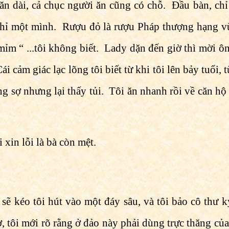
ăn dài, cả chục người ăn cũng có chỗ. Ðầu bàn, chỉ
 chỉ một mình. Rượu đỏ là rượu Pháp thượng hạng 
ỉm “ ...tôi không biết. Lady dặn đến giờ thì mời ôn
i cảm giác lạc lõng tôi biết từ khi tôi lên bảy tuổi,
ông sợ nhưng lại thấy tủi. Tôi ăn nhanh rồi về căn h
 xin lỗi là bà còn mệt.
ẽ kéo tôi hút vào một đáy sâu, và tôi bảo cô thư ký
, tôi mới rõ rằng ở đảo này phải dùng trực thăng c