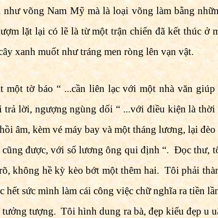
bản như võng Nam Mỹ mà là loại võng làm bằng nhữn
lượm lặt lại có lẽ là từ một trận chiến đã kết thúc
cây xanh muốt như tráng men ròng lên vạn vật.
ặt một tờ báo “ ...cần liên lạc với một nhà văn giú
 trả lời, ngượng ngùng dối “ ...với điều kiện là th
thư hồi âm, kèm vé máy bay và một tháng lương, lại đè
o cũng được, với số lương ông qui định “. Ðọc thư, t
rõ, không hề kỳ kèo bớt một thêm hai. Tôi phải thàn
c hết sức mình làm cái công việc chữ nghĩa ra tiền l
g tưởng tượng. Tôi hình dung ra bà, đẹp kiểu đẹp u 