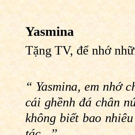
Yasmina
Tặng TV, để nhớ nhữ
“ Yasmina, em nhớ ch
cái ghềnh đá chân n
không biết bao nhiêu 
tác...’’.