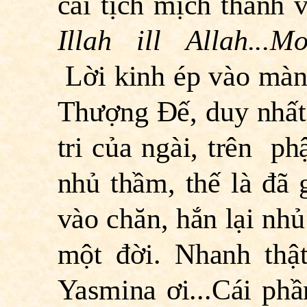
cái tịch mịch thanh 
Illah ill Allah...Mo
Lời kinh
ép vào màng
Thượng Ðế, duy nhất
tri của ngài, trên 
nhủ thầm, thế là đã 
vào chăn, hắn lại nhủ
một đời. Nhanh thậ
Yasmina ơi...Cái phần