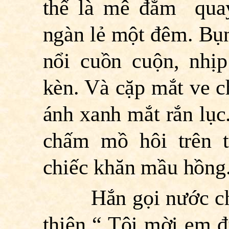
thế là mê đắm qua
ngàn lẻ một đêm. Bụn
nổi cuồn cuộn, nhịp
kèn. Và cặp mắt ve ch
ánh xanh mắt rắn lục
chấm mồ hôi trên t
chiếc khăn mầu hồng
Hắn gọi nước cho n
thiện “ Tôi mời em đ