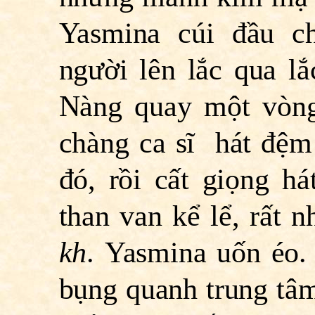
Yasmina cúi đầu c
người lên lắc qua lắc
Nàng quay một vòng
chàng ca sĩ hát đệm 
đó, rồi cất giọng há
than van kể lể, rất 
kh
.
Yasmina uốn éo. 
bụng quanh trung tâm 