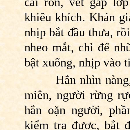
cái rốn, vết gấp lớ
khiêu khích. Khán giả
nhịp bắt đầu thưa, rồ
nheo mắt, chỉ để nhữ
bật xuống, nhịp vào t
Hắn nhìn nàng, đầ
miên, người rừng rự
hắn oặn người, phầ
kiểm tra được, bắt 