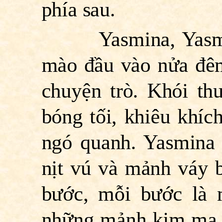
phía sau.
Yasmina, Yasmin
mào đầu vào nửa đêm
chuyện trò. Khói th
bóng tối, khiêu khíc
ngó quanh. Yasmina 
nịt vú và mảnh váy 
bước, mỗi bước là 
những mảnh kim mạ 