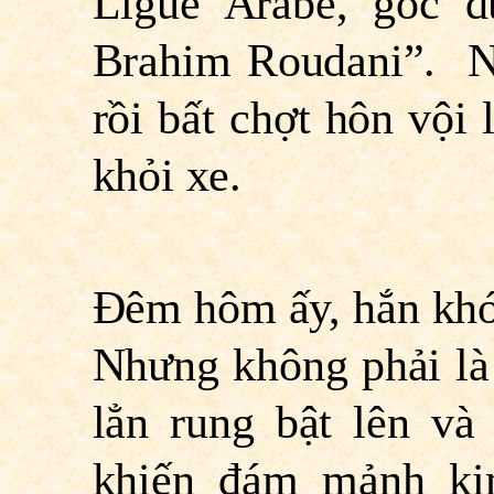
Ligue Arabe, góc 
Brahim Roudani”. N
rồi bất chợt hôn vội 
khỏi xe.
Ðêm hôm ấy, hắn khó
Nhưng không phải là
lẳn rung bật lên v
khiến đám mảnh ki