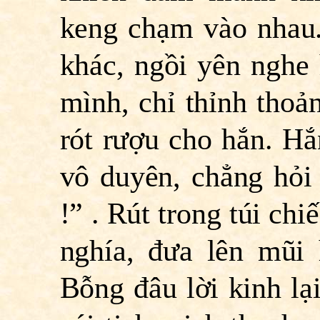
keng chạm vào nhau.
khác, ngồi yên nghe
mình, chỉ thỉnh thoả
rót rượu cho hắn. Hắ
vô duyên, chẳng hỏi 
!” . Rút trong túi ch
nghía, đưa lên mũi 
Bỗng đâu lời kinh lại