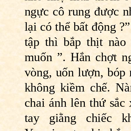
ngực cô rung được nh
lại có thể bất động ?”
tập thì bắp thịt nà
muốn ”. Hắn chợt ng
vòng, uốn lượn, bóp n
không kiềm chế. Nà
chai ánh lên thứ sắc
tay giằng chiếc k