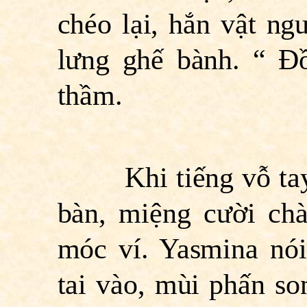
chéo lại, hắn vật ng
lưng ghế bành. “ Ðồ
thầm.
Khi tiếng vỗ tay đ
bàn, miệng cười ch
móc ví. Yasmina nói
tai vào, mùi phấn so