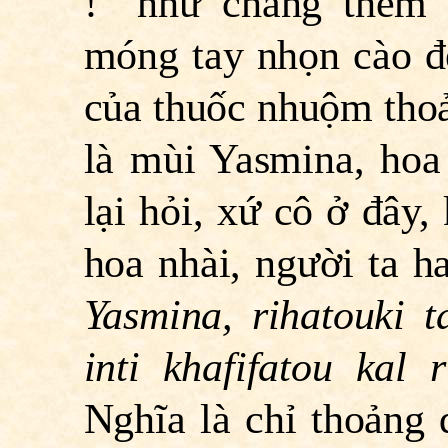
!” như chẳng thèm
móng tay nhọn cào đ
của thuốc nhuộm thoả
là mùi Yasmina, hoa
lại hỏi, xứ cô ở đây,
hoa nhài, người ta h
Yasmina, rihatouki 
inti khafifatou kal 
Nghĩa là chỉ thoảng