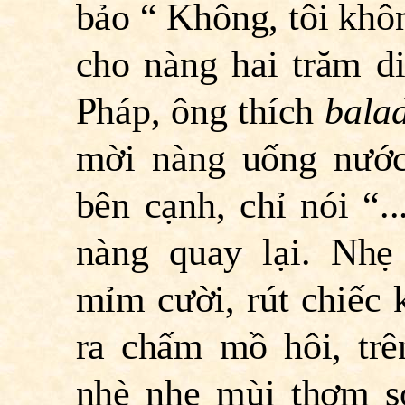
bảo “ Không, tôi khôn
cho nàng hai trăm di
Pháp, ông thích
balad
mời nàng uống nước
bên cạnh, chỉ nói “..
nàng quay lại. Nhẹ
mỉm cười, rút chiếc
ra chấm mồ hôi, trê
nhè nhẹ mùi thơm s