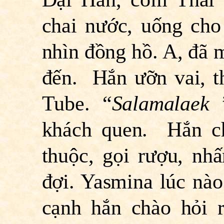
chai nước, uống cho 
nhìn đồng hồ. A, đã 
đến. Hắn ưỡn vai, t
Tube. “
Salamalaek
khách quen. Hắn c
thuộc, gọi rượu, nh
đợi. Yasmina lúc nà
cạnh hắn chào hỏi 