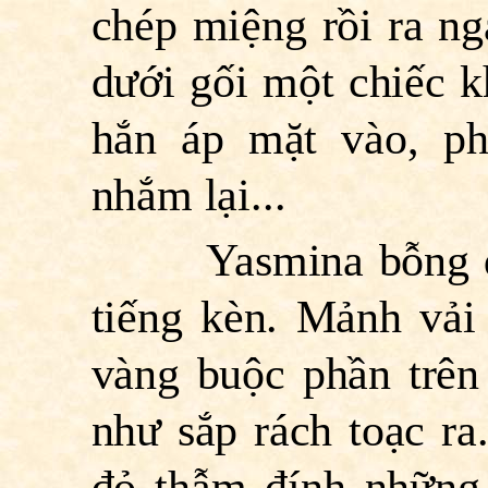
chép miệng rồi ra n
dưới gối một chiếc 
hắn áp mặt vào, ph
nhắm lại...
Yasmina bỗng đâu 
tiếng kèn. Mảnh vải
vàng buộc phần trên
như sắp rách toạc ra
đỏ thẫm đính nhữn