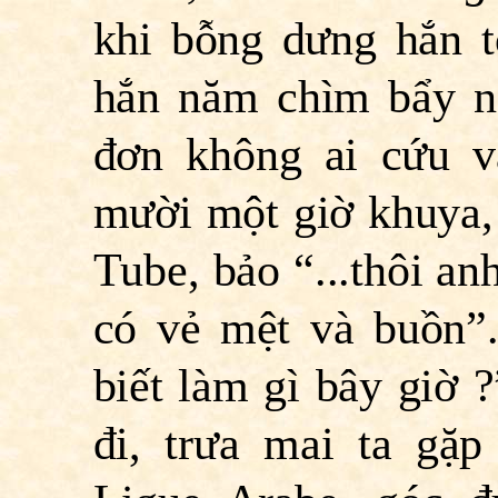
khi bỗng
dưng hắn t
hắn năm chìm bẩy nổ
đơn không ai cứu 
mười một giờ khuya, 
Tube, bảo “...thôi an
có vẻ mệt và buồn”.
biết làm gì bây giờ 
đi, trưa mai ta gặ