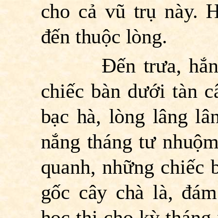
cho cả vũ trụ này. 
đến thuộc lòng.
Ðến trưa, hắn đi 
chiếc bàn dưới tàn câ
bạc hà, lòng lâng l
nắng tháng tư nhuộ
quanh, những chiếc b
gốc cây chà là, đám
học thi cho kỳ tháng