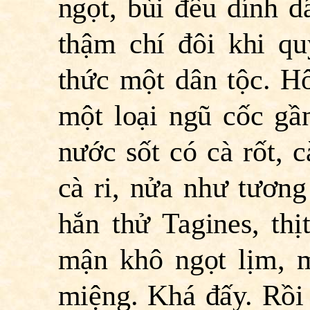
ngọt, bùi đều dính dấ
thậm chí đôi khi qu
thức một dân tộc. H
một loại ngũ cốc gầ
nước sốt có cà rốt, 
cà ri, nửa như tươn
hắn thử Tagines, thị
mận khô ngọt lịm, 
miệng. Khá đấy. Rồi