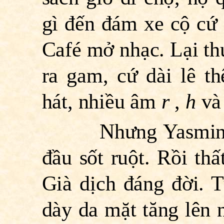
gì đến đám xe cộ cứ l
Café mở nhạc. Lại thứ
ra gam, cứ dài lê t
hát, nhiều âm
r
,
h
v
Nhưng Yasmina, Y
đầu sốt ruột. Rồi th
Già dịch đáng đời. T
dày da mặt tăng lên