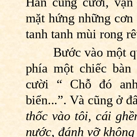
Hắn cũng cười, vặn
mặt hứng những cơn g
tanh tanh mùi rong rê
Bước vào một quán
phía một chiếc bàn 
cười “ Chỗ đó anh
biển...”. Và cũng ở đ
thốc vào tôi, cái gh
nước, đánh vỡ không b