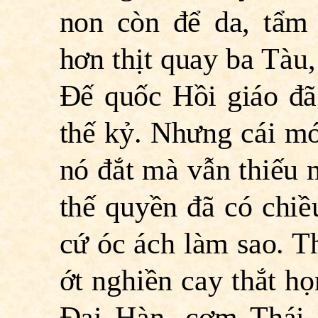
non còn để da, tẩm
hơn thịt quay ba Tàu,
Ðế quốc Hồi giáo đã
thế kỷ. Nhưng cái mó
nó đắt mà vẫn thiếu m
thế quyền đã có chiề
cứ óc ách làm sao. Th
ớt nghiền cay thắt h
Ðại Hàn, cơm Thái