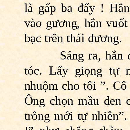
là gấp ba đấy ! Hắ
vào gương, hắn vuốt
bạc trên thái dương.
Sáng ra, hắn đi t
tóc. Lấy giọng tự 
nhuộm cho tôi ”. Cô
Ông chọn mầu đen c
trông mới tự nhiên”