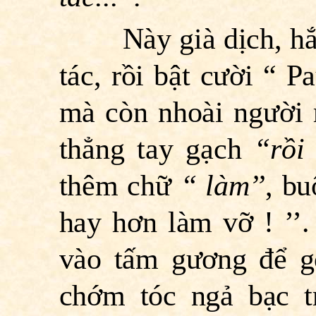
Này già dịch, hắn l
tác, rồi bật cười “ P
mà còn nhoài người r
thẳng tay gạch
“rồi 
thêm chữ
“ làm’’
, bu
hay hơn làm vỡ ! ’’
vào tấm gương để g
chớm tóc ngả bạc tr