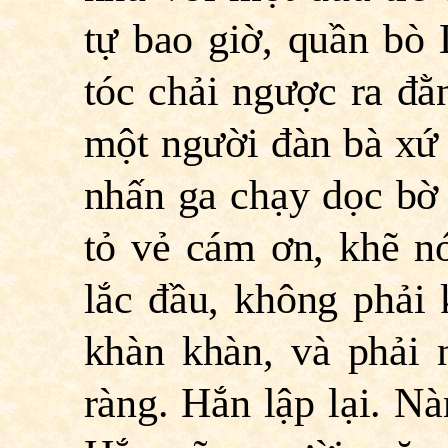
tự bao giờ, quần bò 
tóc chải ngược ra đằ
một người đàn bà xứ 
nhấn ga chạy dọc bờ 
tỏ vẻ cám ơn, khẽ n
lắc đầu, không phải
khàn khàn, và phả
ràng. Hắn lập lại. Nà