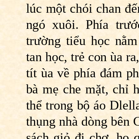
lúc một chói chan đ
ngó xuôi. Phía trư
trường tiểu học nằm
tan học, trẻ con ùa ra
tít ùa về phía đám p
bà mẹ che mặt, chỉ h
thể trong bộ áo Dlell
thụng nhà dòng bên C
sách giỏ đi chợ, họ